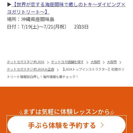
▶
【世界が恋する海座間味で癒しのトキ～ダイビング×
ヨガリトリート～】
場所：沖縄県座間味島
日付：7/19(土)〜7/21(月祝） 2泊3日
ホットヨガスタジオLAVA
ホットヨガ店舗を探す
大阪府
大阪市
ホットヨガスタジオLAVA大正店
【LAVAトップインストラクター】初夏のリ
トリート情報目白押し！海外情報も要チェック！
まずは気軽に体験レッスンから
手ぶら体験を予約する