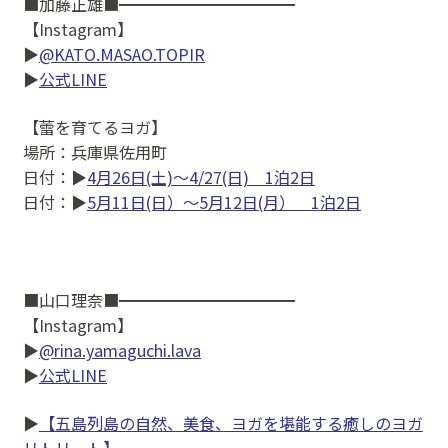
■加藤正雄■━━━━━━━━━━━
【Instagram】
▶
@KATO.MASAO.TOPIR
▶
公式LINE
【蕾を育てるヨガ】
場所：兵庫県佐用町
日付：▶
4月26日(土)〜4/27(日) 1泊2日
日付：▶
5月11日(日）〜5月12日(月） 1泊2日
■山口理奈■━━━━━━━━━━━
【Instagram】
▶
@rina.yamaguchi.lava
▶
公式LINE
▶
【五島列島の自然、美食、ヨガを堪能する癒しのヨガ
リトリート】