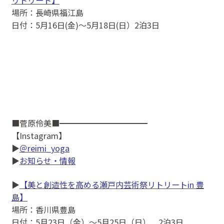
場所：長崎県福江島
日付：5月16日(金)〜5月18日(日）2泊3日
■菅原伶美■━━━━━━━━━━━
【Instagram】
▶
＠reimi_yoga
▶
お知らせ・情報
▶
【美と創造性を高める瀬戸内芸術祭リトリートin 豊
島】
場所：香川県豊島
日付：5月23日（金）～5月25日（日） 2泊3日