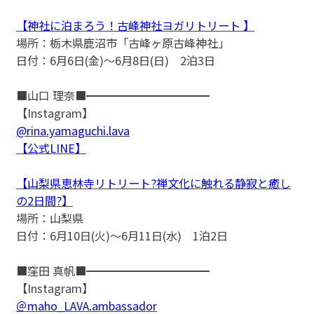
【神社に泊まろう！古峰神社ヨガリトリート 】
場所：栃木県鹿沼市「古峰ヶ原古峰神社」
日付：6月6日(金)〜6月8日(日) 2泊3日
■山口 理奈■━━━━━━━━━━━
【Instagram】
@rina.yamaguchi.lava
【公式LINE】
【山梨県恵林寺リトリート?禅文化に触れる静寂と癒し
の2日間?】
場所：山梨県
日付：6月10日(火)〜6月11日(水) 1泊2日
■窪田 真帆■━━━━━━━━━━━
【Instagram】
＠maho_LAVA.ambassador