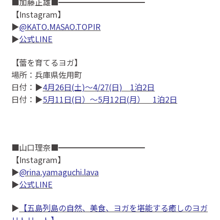
■加藤正雄■━━━━━━━━━━━
【Instagram】
▶
@KATO.MASAO.TOPIR
▶
公式LINE
【蕾を育てるヨガ】
場所：兵庫県佐用町
日付：▶
4月26日(土)〜4/27(日) 1泊2日
日付：▶
5月11日(日）〜5月12日(月） 1泊2日
■山口理奈■━━━━━━━━━━━
【Instagram】
▶
@rina.yamaguchi.lava
▶
公式LINE
▶
【五島列島の自然、美食、ヨガを堪能する癒しのヨガ
リトリート】