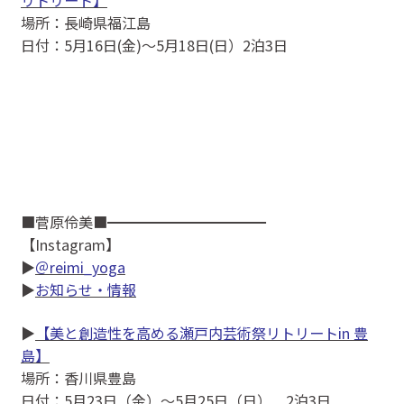
場所：長崎県福江島
日付：5月16日(金)〜5月18日(日）2泊3日
■菅原伶美■━━━━━━━━━━━
【Instagram】
▶
＠reimi_yoga
▶
お知らせ・情報
▶
【美と創造性を高める瀬戸内芸術祭リトリートin 豊
島】
場所：香川県豊島
日付：5月23日（金）～5月25日（日） 2泊3日