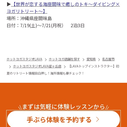
▶
【世界が恋する海座間味で癒しのトキ～ダイビング×
ヨガリトリート～】
場所：沖縄県座間味島
日付：7/19(土)〜7/21(月祝） 2泊3日
ホットヨガスタジオLAVA
ホットヨガ店舗を探す
愛知県
名古屋市
ホットヨガスタジオLAVA星ヶ丘店
【LAVAトップインストラクター】初
夏のリトリート情報目白押し！海外情報も要チェック！
まずは気軽に体験レッスンから
手ぶら体験を予約する