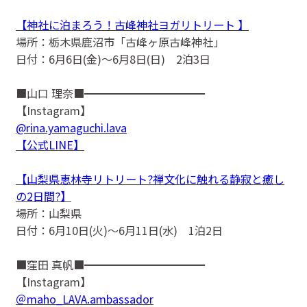
【神社に泊まろう！古峰神社ヨガリトリート 】
場所：栃木県鹿沼市「古峰ヶ原古峰神社」
日付：6月6日(金)〜6月8日(日) 2泊3日
■山口 理奈■━━━━━━━━━━━
【Instagram】
@rina.yamaguchi.lava
【公式LINE】
【山梨県恵林寺リトリート?禅文化に触れる静寂と癒し
の2日間?】
場所：山梨県
日付：6月10日(火)〜6月11日(水) 1泊2日
■窪田 真帆■━━━━━━━━━━━
【Instagram】
＠maho_LAVA.ambassador