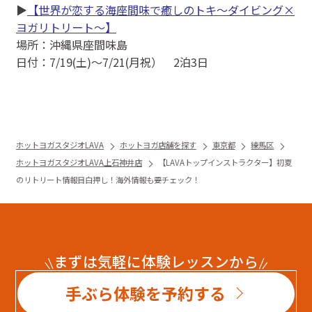
▶
【世界が恋する海座間味で癒しのトキ～ダイビング×
ヨガリトリート～】
場所：沖縄県座間味島
日付：7/19(土)〜7/21(月祝） 2泊3日
ホットヨガスタジオLAVA
ホットヨガ店舗を探す
東京都
練馬区
ホットヨガスタジオLAVA上石神井店
【LAVAトップインストラクター】初夏
のリトリート情報目白押し！海外情報も要チェック！
まずは気軽に体験レッスンから
手ぶら体験を予約する