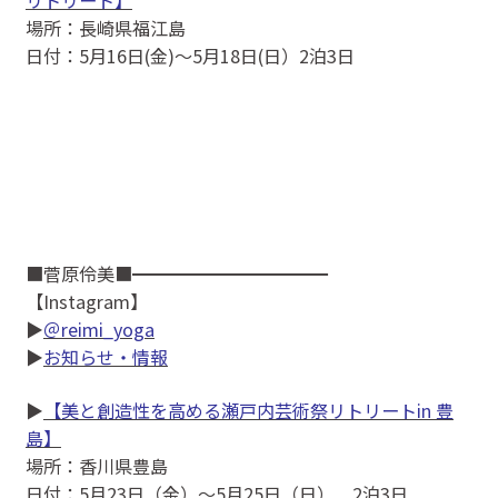
場所：長崎県福江島
日付：5月16日(金)〜5月18日(日）2泊3日
■菅原伶美■━━━━━━━━━━━
【Instagram】
▶
＠reimi_yoga
▶
お知らせ・情報
▶
【美と創造性を高める瀬戸内芸術祭リトリートin 豊
島】
場所：香川県豊島
日付：5月23日（金）～5月25日（日） 2泊3日