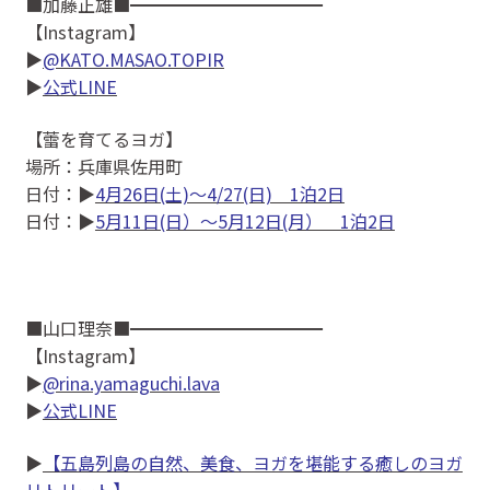
■加藤正雄■━━━━━━━━━━━
【Instagram】
▶
@KATO.MASAO.TOPIR
▶
公式LINE
【蕾を育てるヨガ】
場所：兵庫県佐用町
日付：▶
4月26日(土)〜4/27(日) 1泊2日
日付：▶
5月11日(日）〜5月12日(月） 1泊2日
■山口理奈■━━━━━━━━━━━
【Instagram】
▶
@rina.yamaguchi.lava
▶
公式LINE
▶
【五島列島の自然、美食、ヨガを堪能する癒しのヨガ
リトリート】