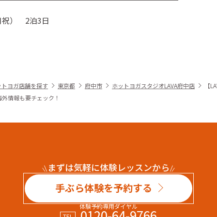
(月祝） 2泊3日
ットヨガ店舗を探す
東京都
府中市
ホットヨガスタジオLAVA府中店
【L
海外情報も要チェック！
まずは気軽に体験レッスンから
手ぶら体験を予約する
体験予約専用ダイヤル
0120-64-9766
TEL