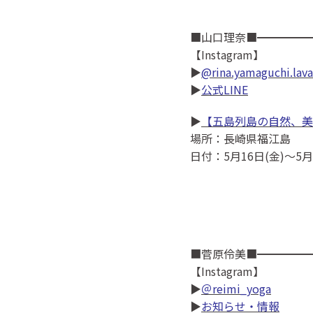
■山口理奈■━━━━━
【Instagram】
▶
@rina.yamaguchi.lava
▶
公式LINE
▶
【五島列島の自然、美
場所：長崎県福江島
日付：5月16日(金)〜5月
■菅原伶美■━━━━━
【Instagram】
▶
＠reimi_yoga
▶
お知らせ・情報