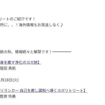
リートのご紹介です！
所に、、！海外情報もお見逃しなく♪
欲の秋、情報続々と解禁です！━━━━━
身を癒す浄化のヨガ旅】
窪田 真帆
月18日(火)
リランカ〜 自己を癒し調和へ導くヨガリトリート】
菅原 伶美