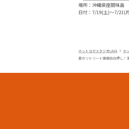
場所：沖縄県座間味島
日付：7/19(土)〜7/21
ホットヨガスタジオLAVA
ホ
夏のリトリート情報目白押し！