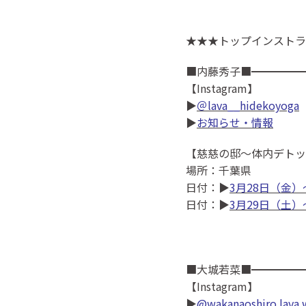
★★★トップインストラ
■内藤秀子■━━━━━
【Instagram】
▶
＠lava__hidekoyoga
▶
お知らせ・情報
【慈慈の邸～体内デトッ
場所：千葉県
日付：▶
3月28日（金）
日付：▶
3月29日（土）
■大城若菜■━━━━━
【Instagram】
▶
@wakanaoshiro.lav