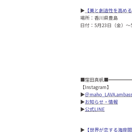
▶
【美と創造性を高める
場所：香川県豊島
日付：5月23日（金）～
■窪田真帆■━━━━━
【Instagram】
▶
＠maho_LAVA.ambass
▶
お知らせ・情報
▶
公式LINE
▶
【世界が恋する海座間