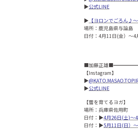
▶
公式LINE
▶
【ヨロンでごろん♪～
場所：鹿児島県与論島
日付：4月11日(金）〜4
■加藤正雄■━━━━━
【Instagram】
▶
@KATO.MASAO.TOPI
▶
公式LINE
【蕾を育てるヨガ】
場所：兵庫県佐用町
日付：▶
4月26日(土)〜4
日付：▶
5月11日(日）