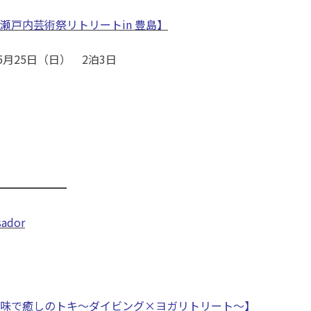
瀬戸内芸術祭リトリートin 豊島】
5月25日（日） 2泊3日
━━━━━━
ador
味で癒しのトキ～ダイビング×ヨガリトリート～】