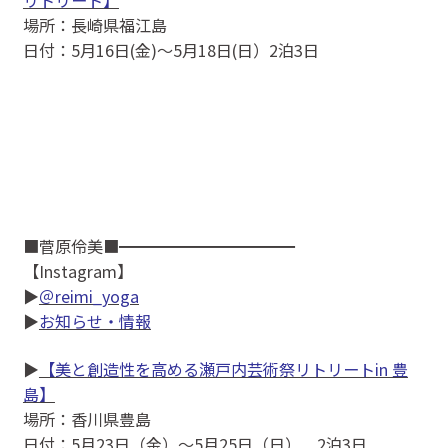
場所：長崎県福江島
日付：5月16日(金)〜5月18日(日）2泊3日
■菅原伶美■━━━━━━━━━━━
【Instagram】
▶
＠reimi_yoga
▶
お知らせ・情報
▶
【美と創造性を高める瀬戸内芸術祭リトリートin 豊
島】
場所：香川県豊島
日付：5月23日（金）～5月25日（日） 2泊3日