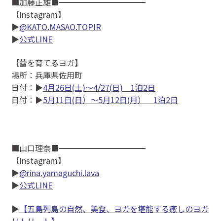
■加藤正雄■━━━━━━━━━━━
【Instagram】
▶
@KATO.MASAO.TOPIR
▶
公式LINE
【蕾を育てるヨガ】
場所：兵庫県佐用町
日付：▶
4月26日(土)〜4/27(日) 1泊2日
日付：▶
5月11日(日）〜5月12日(月） 1泊2日
■山口理奈■━━━━━━━━━━━
【Instagram】
▶
@rina.yamaguchi.lava
▶
公式LINE
▶
【五島列島の自然、美食、ヨガを堪能する癒しのヨガ
リトリート】