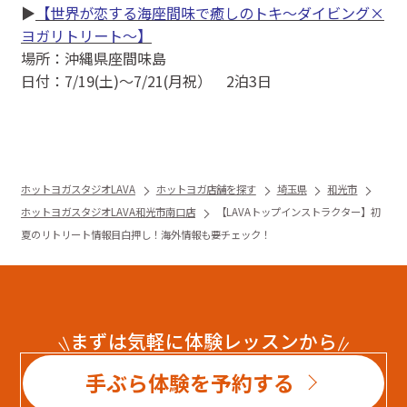
▶
【世界が恋する海座間味で癒しのトキ～ダイビング×
ヨガリトリート～】
場所：沖縄県座間味島
日付：7/19(土)〜7/21(月祝） 2泊3日
ホットヨガスタジオLAVA
ホットヨガ店舗を探す
埼玉県
和光市
ホットヨガスタジオLAVA和光市南口店
【LAVAトップインストラクター】初
夏のリトリート情報目白押し！海外情報も要チェック！
まずは気軽に体験レッスンから
手ぶら体験を予約する