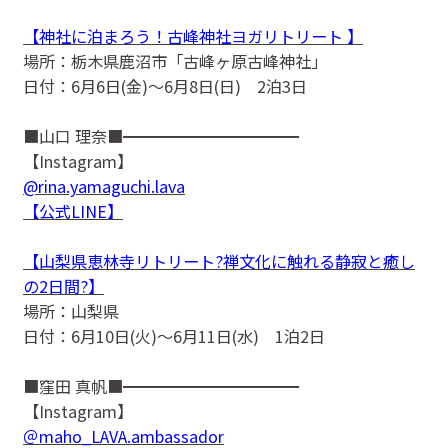
【神社に泊まろう！古峰神社ヨガリトリート 】
場所：栃木県鹿沼市「古峰ヶ原古峰神社」
日付：6月6日(金)〜6月8日(日) 2泊3日
■山口 理奈■━━━━━━━━━━━
【Instagram】
@rina.yamaguchi.lava
【公式LINE】
【山梨県恵林寺リトリート?禅文化に触れる静寂と癒し
の2日間?】
場所：山梨県
日付：6月10日(火)〜6月11日(水) 1泊2日
■窪田 真帆■━━━━━━━━━━━
【Instagram】
＠maho_LAVA.ambassador