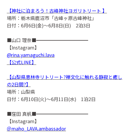
【神社に泊まろう！古峰神社ヨガリトリート 】
場所：栃木県鹿沼市「古峰ヶ原古峰神社」
日付：6月6日(金)〜6月8日(日) 2泊3日
■山口 理奈■━━━━━━━━━━━
【Instagram】
@rina.yamaguchi.lava
【公式LINE】
【山梨県恵林寺リトリート?禅文化に触れる静寂と癒し
の2日間?】
場所：山梨県
日付：6月10日(火)〜6月11日(水) 1泊2日
■窪田 真帆■━━━━━━━━━━━
【Instagram】
＠maho_LAVA.ambassador