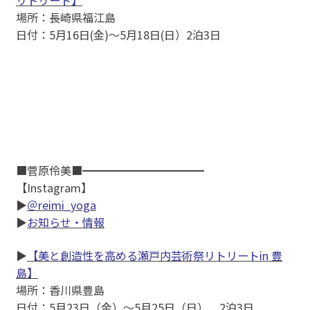
場所：長崎県福江島
日付：5月16日(金)〜5月18日(日）2泊3日
■菅原伶美■━━━━━━━━━━━
【Instagram】
▶
＠reimi_yoga
▶
お知らせ・情報
▶
【美と創造性を高める瀬戸内芸術祭リトリートin 豊
島】
場所：香川県豊島
日付：5月23日（金）～5月25日（日） 2泊3日