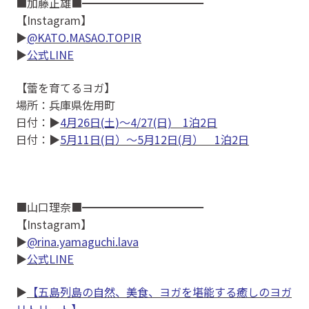
■加藤正雄■━━━━━━━━━━━
【Instagram】
▶
@KATO.MASAO.TOPIR
▶
公式LINE
【蕾を育てるヨガ】
場所：兵庫県佐用町
日付：▶
4月26日(土)〜4/27(日) 1泊2日
日付：▶
5月11日(日）〜5月12日(月） 1泊2日
■山口理奈■━━━━━━━━━━━
【Instagram】
▶
@rina.yamaguchi.lava
▶
公式LINE
▶
【五島列島の自然、美食、ヨガを堪能する癒しのヨガ
リトリート】