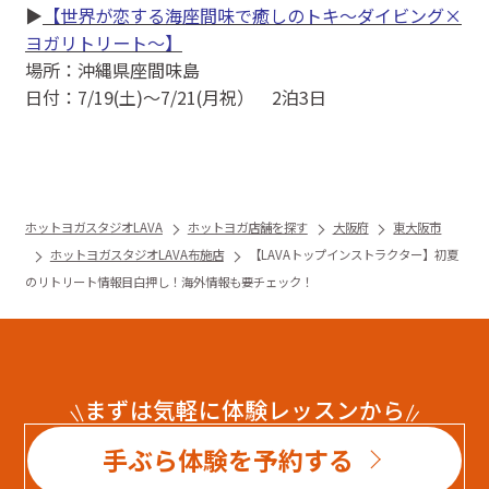
▶
【世界が恋する海座間味で癒しのトキ～ダイビング×
ヨガリトリート～】
場所：沖縄県座間味島
日付：7/19(土)〜7/21(月祝） 2泊3日
ホットヨガスタジオLAVA
ホットヨガ店舗を探す
大阪府
東大阪市
ホットヨガスタジオLAVA布施店
【LAVAトップインストラクター】初夏
のリトリート情報目白押し！海外情報も要チェック！
まずは気軽に体験レッスンから
手ぶら体験を予約する