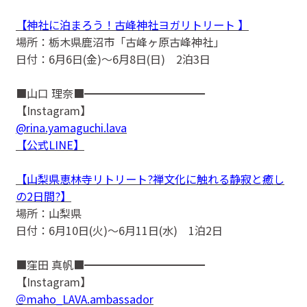
【神社に泊まろう！古峰神社ヨガリトリート 】
場所：栃木県鹿沼市「古峰ヶ原古峰神社」
日付：6月6日(金)〜6月8日(日) 2泊3日
■山口 理奈■━━━━━━━━━━━
【Instagram】
@rina.yamaguchi.lava
【公式LINE】
【山梨県恵林寺リトリート?禅文化に触れる静寂と癒し
の2日間?】
場所：山梨県
日付：6月10日(火)〜6月11日(水) 1泊2日
■窪田 真帆■━━━━━━━━━━━
【Instagram】
＠maho_LAVA.ambassador