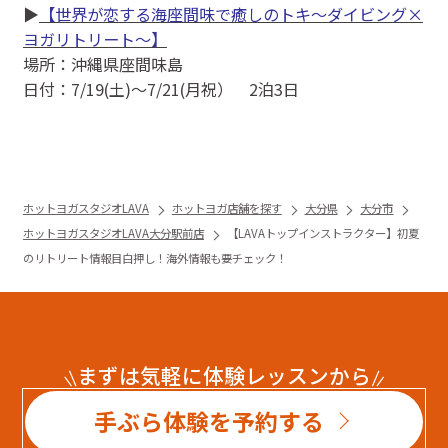
▶
【世界が恋する海座間味で癒しのトキ～ダイビング×
ヨガリトリート～】
場所：沖縄県座間味島
日付：7/19(土)〜7/21(月祝） 2泊3日
ホットヨガスタジオLAVA
ホットヨガ店舗を探す
大分県
大分市
ホットヨガスタジオLAVA大分駅前店
【LAVAトップインストラクター】初夏
のリトリート情報目白押し！海外情報も要チェック！
まずは気軽に体験レッスンから
手ぶら体験を予約する