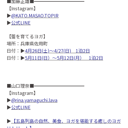
■加藤正雄■━━━━━━━━━━━
【Instagram】
▶
@KATO.MASAO.TOPIR
▶
公式LINE
【蕾を育てるヨガ】
場所：兵庫県佐用町
日付：▶
4月26日(土)〜4/27(日) 1泊2日
日付：▶
5月11日(日）〜5月12日(月） 1泊2日
■山口理奈■━━━━━━━━━━━
【Instagram】
▶
@rina.yamaguchi.lava
▶
公式LINE
▶
【五島列島の自然、美食、ヨガを堪能する癒しのヨガ
リトリート】