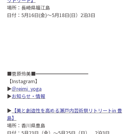
場所：長崎県福江島
日付：5月16日(金)〜5月18日(日）2泊3日
■菅原伶美■━━━━━━━━━━━
【Instagram】
▶
＠reimi_yoga
▶
お知らせ・情報
▶
【美と創造性を高める瀬戸内芸術祭リトリートin 豊
島】
場所：香川県豊島
日付：5月23日（金）～5月25日（日） 2泊3日