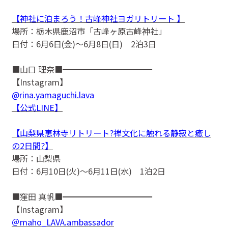
【神社に泊まろう！古峰神社ヨガリトリート 】
場所：栃木県鹿沼市「古峰ヶ原古峰神社」
日付：6月6日(金)〜6月8日(日) 2泊3日
■山口 理奈■━━━━━━━━━━━
【Instagram】
@rina.yamaguchi.lava
【公式LINE】
【山梨県恵林寺リトリート?禅文化に触れる静寂と癒し
の2日間?】
場所：山梨県
日付：6月10日(火)〜6月11日(水) 1泊2日
■窪田 真帆■━━━━━━━━━━━
【Instagram】
＠maho_LAVA.ambassador