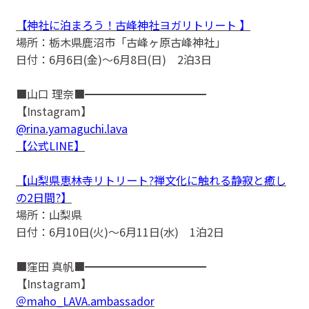
【神社に泊まろう！古峰神社ヨガリトリート 】
場所：栃木県鹿沼市「古峰ヶ原古峰神社」
日付：6月6日(金)〜6月8日(日) 2泊3日
■山口 理奈■━━━━━━━━━━━
【Instagram】
@rina.yamaguchi.lava
【公式LINE】
【山梨県恵林寺リトリート?禅文化に触れる静寂と癒し
の2日間?】
場所：山梨県
日付：6月10日(火)〜6月11日(水) 1泊2日
■窪田 真帆■━━━━━━━━━━━
【Instagram】
＠maho_LAVA.ambassador