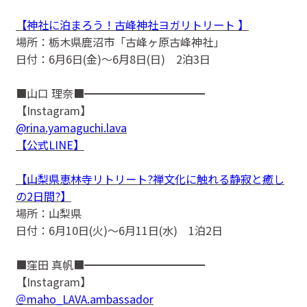
【神社に泊まろう！古峰神社ヨガリトリート 】
場所：栃木県鹿沼市「古峰ヶ原古峰神社」
日付：6月6日(金)〜6月8日(日) 2泊3日
■山口 理奈■━━━━━━━━━━━
【Instagram】
@rina.yamaguchi.lava
【公式LINE】
【山梨県恵林寺リトリート?禅文化に触れる静寂と癒し
の2日間?】
場所：山梨県
日付：6月10日(火)〜6月11日(水) 1泊2日
■窪田 真帆■━━━━━━━━━━━
【Instagram】
＠maho_LAVA.ambassador