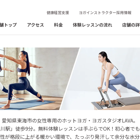
健康経営支援
ヨガインストラクター採用情報
舗トップ
アクセス
料金
体験レッスンの流れ
店舗の詳
ォレストモール東海太田川店
愛知県東海市の女性専用のホットヨガ・ヨガスタジオLAVA。
川駅」徒歩9分。無料体験レッスンは手ぶらでOK！初心者で
ットヨガ＆マシンピラティス
軟性が格段に上がる暖かい環境で、たっぷり発汗して余分な水分