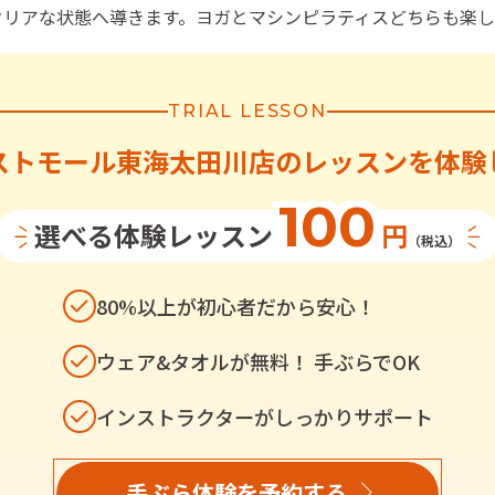
クリアな状態へ導きます。ヨガとマシンピラティスどちらも楽し
TRIAL LESSON
ストモール東海太田川店
の
レッスンを体験
100
選べる体験レッスン
円
（税込）
80%以上が初心者だから安心！
ウェア&タオルが無料！ 手ぶらでOK
インストラクターがしっかりサポート
手ぶら体験を予約する