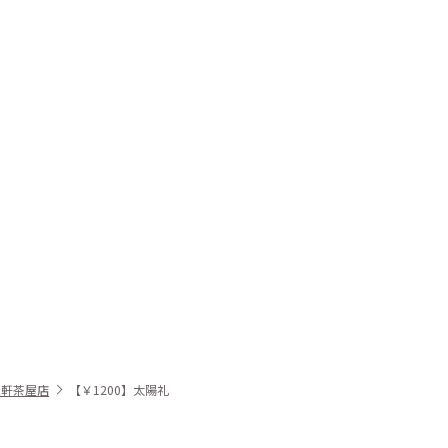
三軒茶屋店
【￥1200】太陽礼