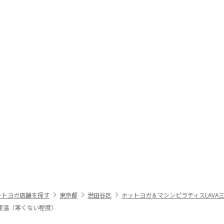
ットヨガ店舗を探す
東京都
世田谷区
ホットヨガ＆マシンピラティスLAVA
常温（寒くない程度）