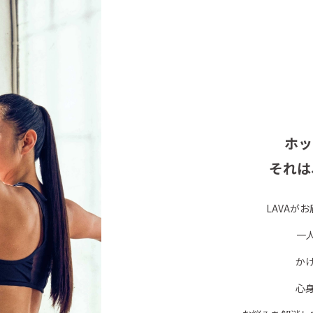
ホッ
それは
LAVAが
一
か
心