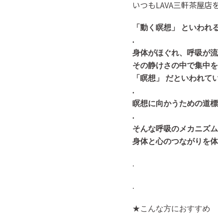
いつもLAVA三軒茶屋
「動く瞑想」 といわれ
.
身体がほぐれ、呼吸が流
その静けさの中で集中を
「瞑想」 だといわれて
.
瞑想に向かうための道標
.
そんな呼吸のメカニズム
身体と心のつながりを体
.
.
★こんな方におすすめ