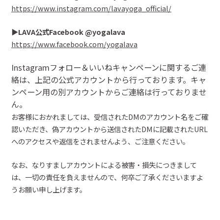
https://www.instagram.com/lavayoga_official/
▶︎
LAVA
公式
Facebook
@
yogalava
https://www.facebook.com/yogalava
Instagramフォロ
ー＆いいね
キャンペーンに関するご連
絡は、上記の公式アカウントから行っております。キャ
ンペーン用の別アカウントからご連絡は行っておりませ
ん。
お客様におかれましては、受信された
DMのアカウント名をご確
認いた
だ
き、偽アカウントから送信されたDMに記載されたURL
へのアクセスや返信を
されません
よう、ご注意ください。
なお、なりすましアカウントによる被害・損失につきまして
は、一切の責任を負えませんので、
何卒ご了承くださいますよ
うお願い申し上げます。