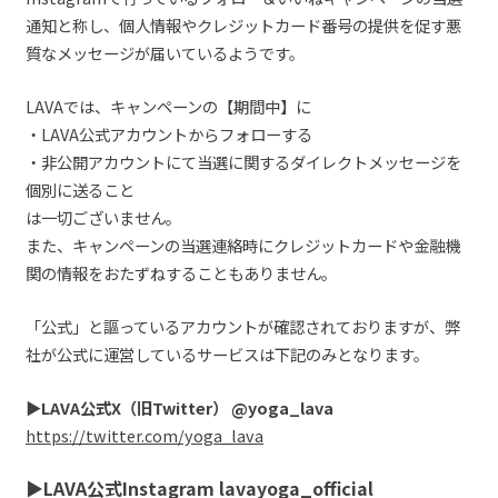
通知と称し、個人情報やクレジットカード番号の
提供を促す悪
質なメッセージが届いているようです。
LAVAでは、キャンペーンの【期間中】に
・LAVA公式アカウントからフォローする
・
非公開アカウントにて
当選に関するダイレクトメッセージを
個別に送ること
は一切ございません。
また、
キャンペーンの当選連絡時にクレジットカードや金融機
関の情報をおたずねすることもありません。
「
公式
」と謳っているアカウント
が確認されております
が、
弊
社が
公式に運営しているサービスは下記のみとなります。
▶︎
LAVA
公式X（旧
Twitter）
@
yoga_lava
https://twitter.com/yoga_lava
▶︎
LAVA
公式
Instagram
lavayoga_official