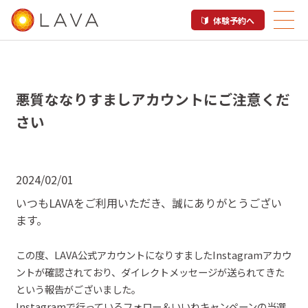
体験予約へ
悪質ななりすましアカウントにご注意くだ
さい
2024/02/01
いつも
LAVA
をご
利用
いただき、誠にありがとうござい
ます。
この
度
、
LAVA
公式アカウントになりすました
Instagram
アカウ
ントが確認されており、ダイレクトメッセージが送られてきた
という報告がございました。
Instagram
で行っている
フォロー＆いいね
キャンペーンの当選