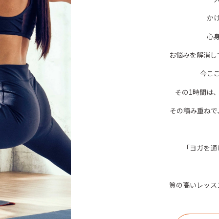
か
心
お悩みを解消し
今こ
その1時間は
その積み重ねで
「ヨガを通
質の高いレッス