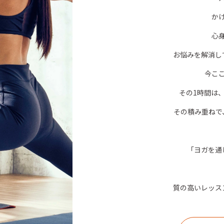
か
心
お悩みを解消し
今こ
その1時間は
その積み重ねで
「ヨガを通
質の高いレッス