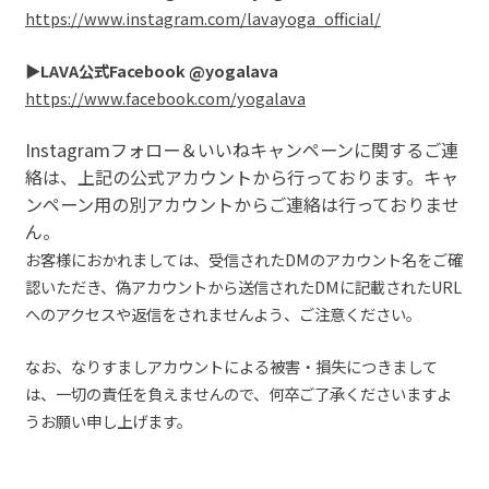
https://www.instagram.com/lavayoga_official/
▶︎
LAVA
公式
Facebook
@
yogalava
https://www.facebook.com/yogalava
Instagramフォロ
ー＆いいね
キャンペーンに関するご連
絡は、上記の公式アカウントから行っております。キャ
ンペーン用の別アカウントからご連絡は行っておりませ
ん。
お客様におかれましては、受信された
DMのアカウント名をご確
認いた
だ
き、偽アカウントから送信されたDMに記載されたURL
へのアクセスや返信を
されません
よう、ご注意ください。
なお、なりすましアカウントによる被害・損失につきまして
は、一切の責任を負えませんので、
何卒ご了承くださいますよ
うお願い申し上げます。