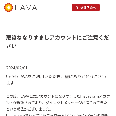
体験予約へ
悪質ななりすましアカウントにご注意くだ
さい
2024/02/01
いつも
LAVA
をご
利用
いただき、誠にありがとうござい
ます。
この
度
、
LAVA
公式アカウントになりすました
Instagram
アカウ
ントが確認されており、ダイレクトメッセージが送られてきた
という報告がございました。
Instagram
で行っている
フォロー＆いいね
キャンペーンの当選