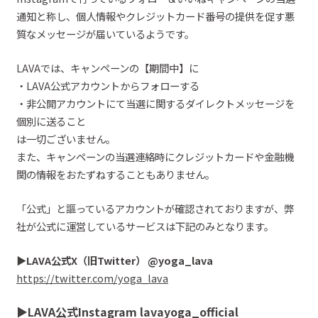
通知と称し、個人情報やクレジットカード番号の
提供を促す悪
質なメッセージが届いているようです。
LAVAでは、キャンペーンの【期間中】に
・LAVA公式アカウントからフォローする
・
非公開アカウントにて
当選に関するダイレクトメッセージを
個別に送ること
は一切ございません。
また、
キャンペーンの当選連絡時にクレジットカードや金融機
関の情報をおたずねすることもありません。
「
公式
」と謳っているアカウント
が確認されております
が、
弊
社が
公式に運営しているサービスは下記のみとなります。
▶︎
LAVA
公式X（旧
Twitter）
@
yoga_lava
https://twitter.com/yoga_lava
▶︎
LAVA
公式
Instagram
lavayoga_official