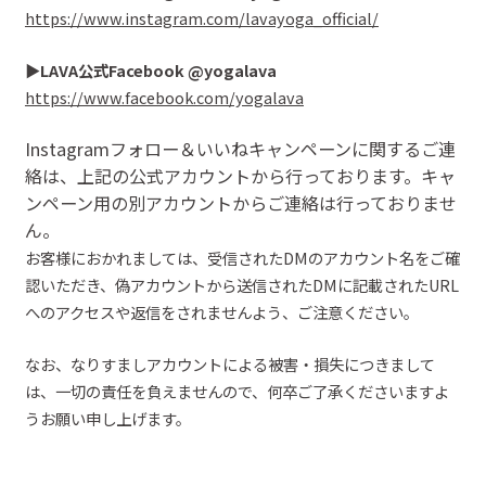
https://www.instagram.com/lavayoga_official/
▶︎
LAVA
公式
Facebook
@
yogalava
https://www.facebook.com/yogalava
Instagramフォロ
ー＆いいね
キャンペーンに関するご連
絡は、上記の公式アカウントから行っております。キャ
ンペーン用の別アカウントからご連絡は行っておりませ
ん。
お客様におかれましては、受信された
DMのアカウント名をご確
認いた
だ
き、偽アカウントから送信されたDMに記載されたURL
へのアクセスや返信を
されません
よう、ご注意ください。
なお、なりすましアカウントによる被害・損失につきまして
は、一切の責任を負えませんので、
何卒ご了承くださいますよ
うお願い申し上げます。