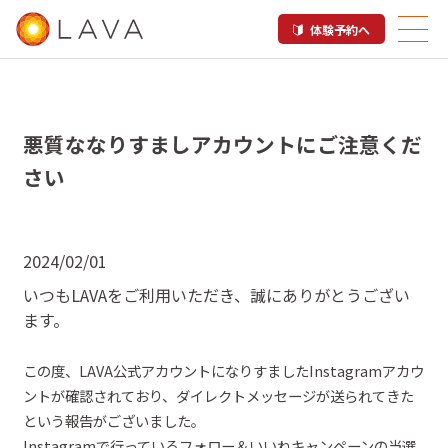
体験予約へ
悪質ななりすましアカウントにご注意くだ
さい
2024/02/01
いつも
LAVA
をご
利用
いただき、誠にありがとうござい
ます。
この
度
、
LAVA
公式アカウントになりすました
Instagram
アカウ
ントが確認されており、ダイレクトメッセージが送られてきた
という報告がございました。
Instagram
で行っている
フォロー＆いいね
キャンペーンの当選