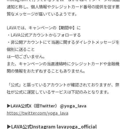
通知と称し、個人情報やクレジットカード番号の
提供を促す悪
質なメッセージが届いているようです。
LAVAでは、キャンペーンの【期間中】に
・LAVA公式アカウントからフォローする
・
非公開アカウントにて
当選に関するダイレクトメッセージを
個別に送ること
は一切ございません。
また、
キャンペーンの当選連絡時にクレジットカードや金融機
関の情報をおたずねすることもありません。
「
公式
」と謳っているアカウント
が確認されております
が、
弊
社が
公式に運営しているサービスは下記のみとなります。
▶︎
LAVA
公式X（旧
Twitter）
@
yoga_lava
https://twitter.com/yoga_lava
▶︎
LAVA
公式
Instagram
lavayoga_official