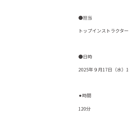
●担当
トップインストラクター
●日時
2025
年９月
17
日（水）
1
時間
⚫
120
分