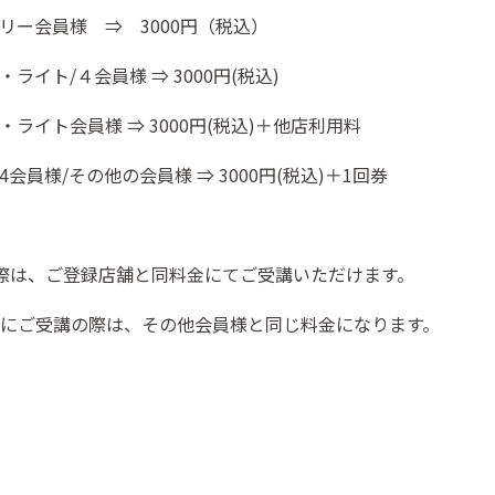
フリー会員様 ⇒
3000
円（税込）
・ライト
/
４会員様
⇒ 3000
円
(
税込
)
・ライト会員様
⇒ 3000
円
(
税込
)
＋他店利用料
4
会員様
/
その他の会員様
⇒ 3000
円
(
税込
)
＋
1
回券
際は、ご登録店舗と同料金にてご受講いただけます。
時間外にご受講の際は、その他会員様と同じ料金になります。