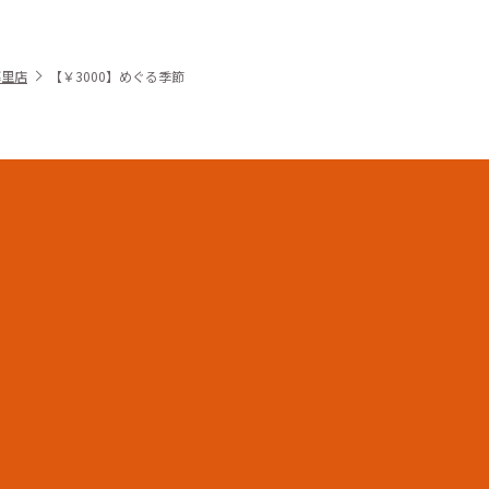
暮里店
【￥3000】めぐる季節