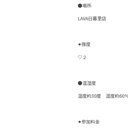
●場所
LAVA
日暮里店
強度
⚫
♡
２
●温湿度
温度約
30
度 湿度約
60
参加料金
⚫