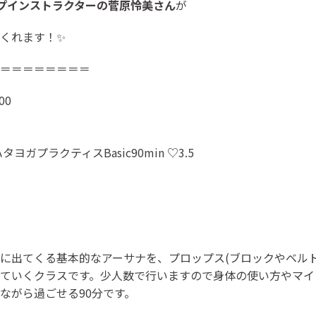
プインストラクターの菅原怜美さん
が
くれます！✨
＝＝＝＝＝＝＝＝
00
タヨガプラクティスBasic90min ♡3.5
"に出てくる基本的なアーサナを、プロップス(ブロックやベル
ていくクラスです。少人数で行いますので身体の使い方やマイ
ながら過ごせる90分です。