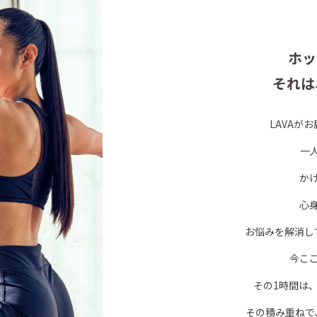
ホッ
それは
LAVAが
一
か
心
お悩みを解消し
今こ
その1時間は
その積み重ねで