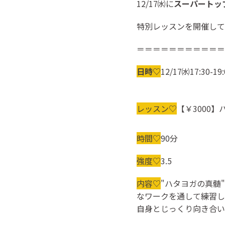
12/17㈬に
スーパートッ
特別レッスンを開催して
＝＝＝＝＝＝＝＝＝＝＝
日時♡
12/17㈬17:30-19:
レッスン♡
【￥3000】ハ
時間♡
90分
強度♡
3.5
内容♡
"ハタヨガの真髄
なワークを通して練習し
自身とじっくり向き合い