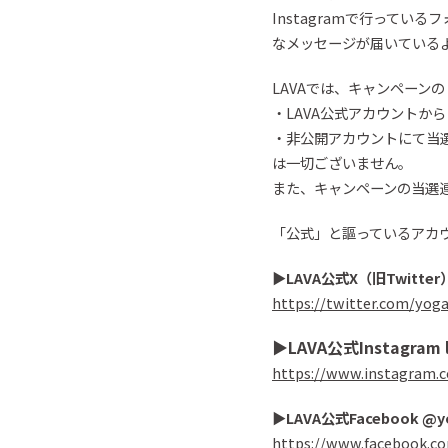
Instagram
で行っている
フ
なメッセージが届いている
LAVAでは、キャンペーン
・LAVA公式アカウントか
・
非公開アカウントにて
当
は一切ございません。
また、
キャンペーンの当選
「
公式
」と謳っているアカ
▶︎
LAVA
公式X（旧
Twitter
https://twitter.com/yog
▶︎
LAVA
公式
Instagram
https://www.instagram.c
▶︎
LAVA
公式
Facebook
@
y
https://www.facebook.c