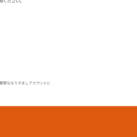
用ください
。
悪質ななりすましアカウントに