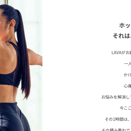
ホッ
それは
LAVAが
一
か
心
お悩みを解消し
今こ
その1時間は
その積み重ねで