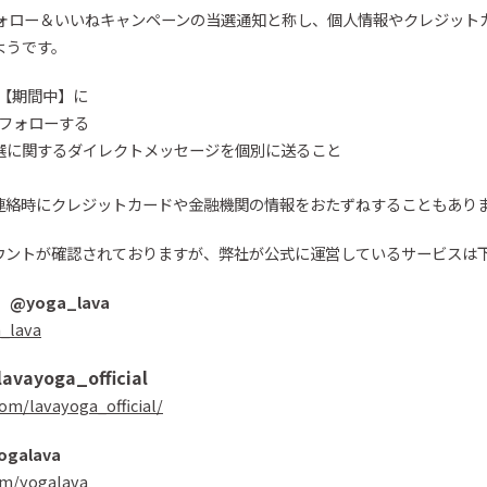
ォロー＆いいね
キャンペーンの当選通知と称し、個人情報やクレジット
ようです。
の【期間中】に
らフォローする
選に関するダイレクトメッセージを個別に送ること
連絡時にクレジットカードや金融機関の情報をおたずねすることもあり
ウント
が確認されております
が、
弊社が
公式に運営しているサービスは
）
@
yoga_lava
a_lava
lavayoga_official
om/lavayoga_official/
ogalava
om/yogalava