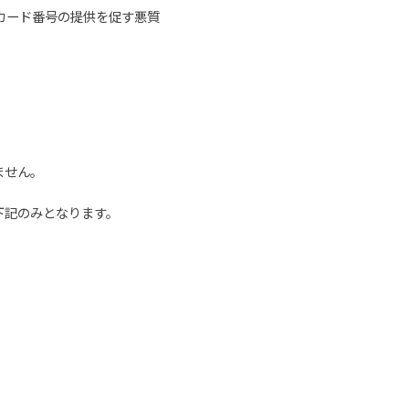
カード番号の
提供を促す悪質
ません。
下記のみとなります。