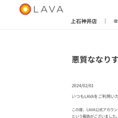
上石神井店
店
悪質ななり
2024/02/01
いつも
LAVA
をご
利用
い
この
度
、
LAVA
公式アカウン
という報告がございました