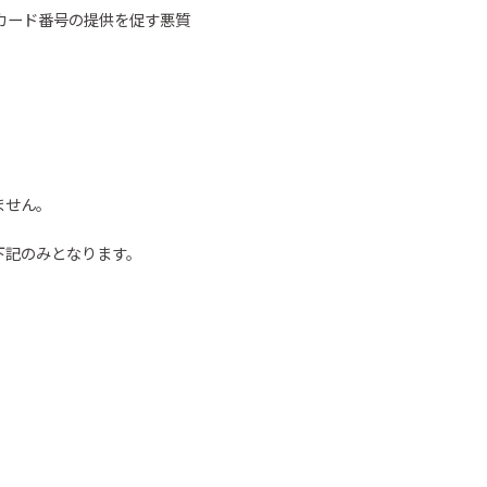
カード番号の
提供を促す悪質
ません。
下記のみとなります。