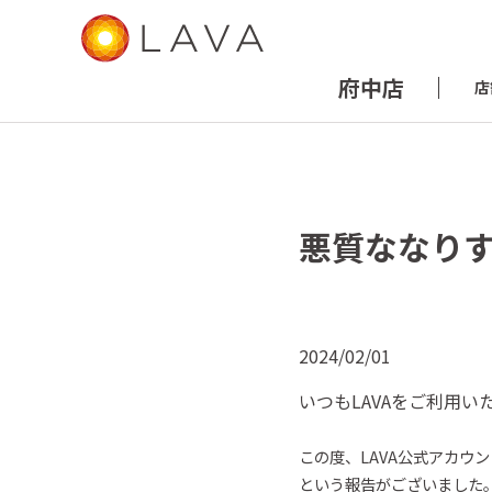
府中店
店
悪質ななり
2024/02/01
いつも
LAVA
をご
利用
い
この
度
、
LAVA
公式アカウン
という報告がございました