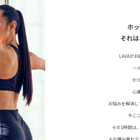
ホッ
それは
LAVAが
一
か
心
お悩みを解消し
今こ
その1時間は
その積み重ねで