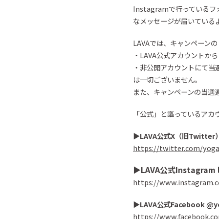
Instagram
で行っている
フ
なメッセージが届いている
LAVAでは、キャンペーン
・LAVA公式アカウントか
・
非公開アカウントにて
当
は一切ございません。
また、
キャンペーンの当選
「
公式
」と謳っているアカ
▶︎
LAVA
公式X（旧
Twitter
https://twitter.com/yog
▶︎
LAVA
公式
Instagram
https://www.instagram.c
▶︎
LAVA
公式
Facebook
@
y
https://www.facebook.c