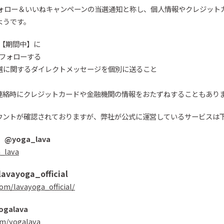
ォロー＆いいね
キャンペーンの当選通知と称し、個人情報やクレジット
ようです。
の【期間中】に
らフォローする
選に関するダイレクトメッセージを個別に送ること
連絡時にクレジットカードや金融機関の情報をおたずねすることもあり
ウント
が確認されております
が、
弊社が
公式に運営しているサービスは
）
@
yoga_lava
a_lava
lavayoga_official
om/lavayoga_official/
ogalava
om/yogalava