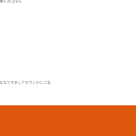
用ください
。
ななりすましアカウントにご注