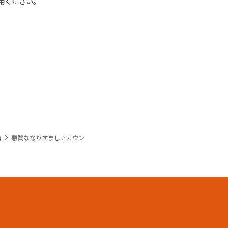
用ください
。
店
悪質ななりすましアカウン