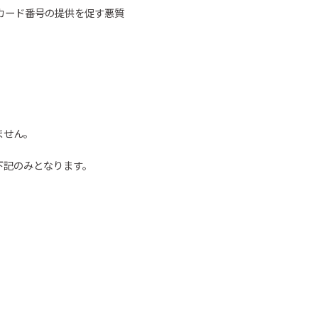
カード番号の
提供を促す悪質
ません。
下記のみとなります。