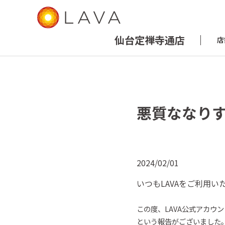
仙台定禅寺通店
店
悪質ななり
2024/02/01
いつも
LAVA
をご
利用
い
この
度
、
LAVA
公式アカウン
という報告がございました