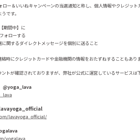
ォロー＆いいね
キャンペーンの当選通知と称し、個人情報やクレジット
ようです。
の【期間中】に
らフォローする
選に関するダイレクトメッセージを個別に送ること
連絡時にクレジットカードや金融機関の情報をおたずねすることもあり
ウント
が確認されております
が、
弊社が
公式に運営しているサービスは
）
@
yoga_lava
a_lava
lavayoga_official
om/lavayoga_official/
ogalava
om/yogalava