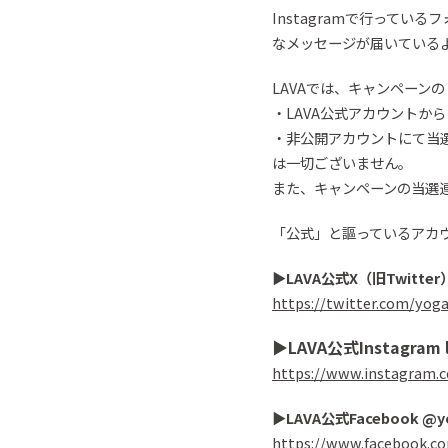
Instagram
で行っている
フ
なメッセージが届いている
LAVAでは、キャンペーン
・LAVA公式アカウントか
・
非公開アカウントにて
当
は一切ございません。
また、
キャンペーンの当選
「
公式
」と謳っているアカ
▶︎
LAVA
公式X（旧
Twitter
https://twitter.com/yog
▶︎
LAVA
公式
Instagram
https://www.instagram.c
▶︎
LAVA
公式
Facebook
@
y
https://www.facebook.c