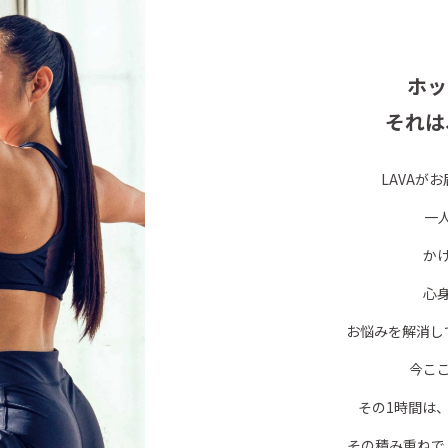
ホッ
それは
LAVAが
一
か
心
お悩みを解消し
今こ
その1時間は
その積み重ねで