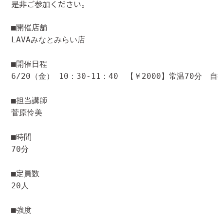
是非ご参加ください。
■開催店舗

LAVAみなとみらい店
■開催日程

6/20（金） 10：30-11：40　【￥2000】常温70
■担当講師

菅原怜美
■時間

70分
■定員数

20人
■強度
