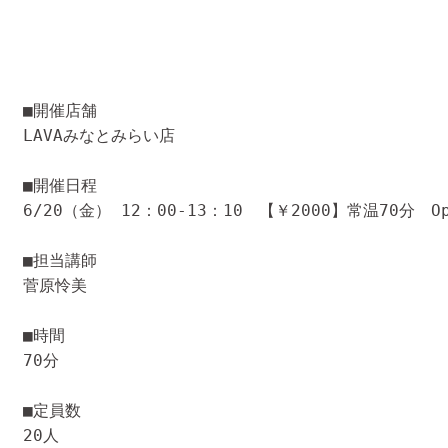
■開催店舗

LAVAみなとみらい店
■開催日程

6/20（金） 12：00-13：10　【￥2000】常温70分　Open
■担当講師

菅原怜美
■時間

70分
■定員数

20人