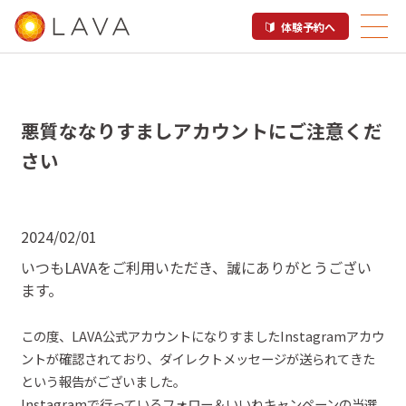
体験予約へ
悪質ななりすましアカウントにご注意くだ
さい
2024/02/01
いつも
LAVA
をご
利用
いただき、誠にありがとうござい
ます。
この
度
、
LAVA
公式アカウントになりすました
Instagram
アカウ
ントが確認されており、ダイレクトメッセージが送られてきた
という報告がございました。
Instagram
で行っている
フォロー＆いいね
キャンペーンの当選