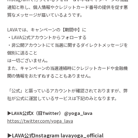
通知と称し、個人情報やクレジットカード番号の
提供を促す悪
質なメッセージが届いているようです。
LAVAでは、キャンペーンの【期間中】に
・LAVA公式アカウントからフォローする
・
非公開アカウントにて
当選に関するダイレクトメッセージを
個別に送ること
は一切ございません。
また、
キャンペーンの当選連絡時にクレジットカードや金融機
関の情報をおたずねすることもありません。
「
公式
」と謳っているアカウント
が確認されております
が、
弊
社が
公式に運営しているサービスは下記のみとなります。
▶︎
LAVA
公式X（旧
Twitter）
@
yoga_lava
https://twitter.com/yoga_lava
▶︎
LAVA
公式
Instagram
lavayoga_official