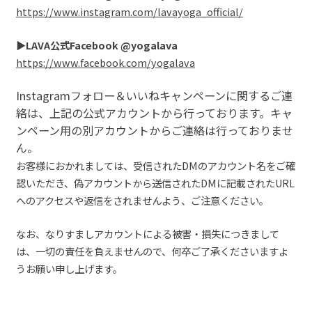
https://www.instagram.com/lavayoga_official/
▶︎
LAVA
公式
Facebook
@
yogalava
https://www.facebook.com/yogalava
Instagramフォロ
ー＆いいね
キャンペーンに関するご連
絡は、上記の公式アカウントから行っております。キャ
ンペーン用の別アカウントからご連絡は行っておりませ
ん。
お客様におかれましては、受信された
DMのアカウント名をご確
認いた
だ
き、偽アカウントから送信されたDMに記載されたURL
へのアクセスや返信を
されません
よう、ご注意ください。
なお、なりすましアカウントによる被害・損失につきまして
は、一切の責任を負えませんので、
何卒ご了承くださいますよ
うお願い申し上げます。