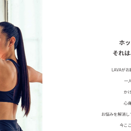
ホッ
それは
LAVAが
一
か
心
お悩みを解消し
今こ