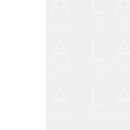
ッサージ指
ヨガ／回復
・休息も大
ィンが手元