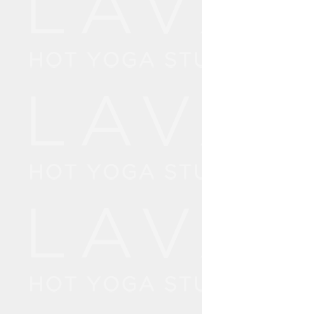
整
2
圧
朝
3
プ
余
4
切
日
5
に