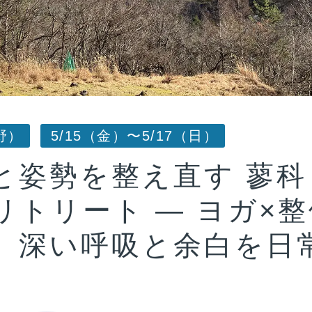
野）
5/15（金）〜5/17（日）
と姿勢を整え直す 蓼科
リトリート — ヨガ×
、深い呼吸と余白を日