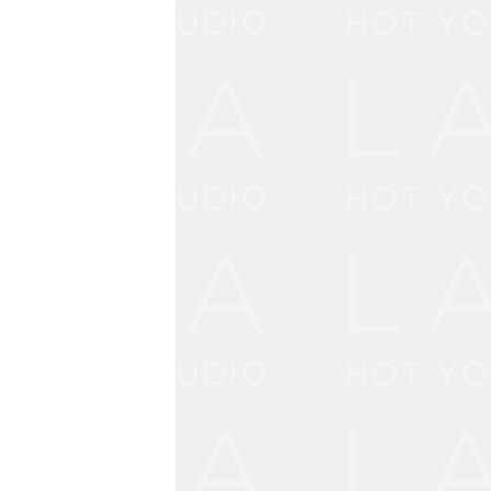
ーク）
【強度