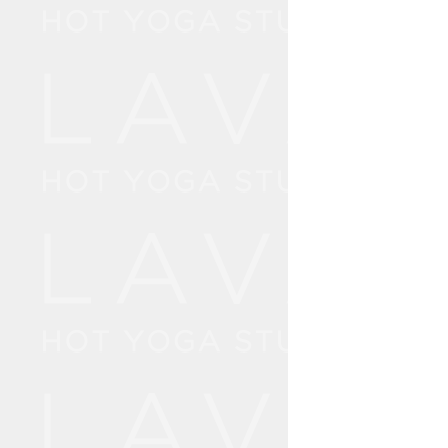
2
Day①：
14:
14:
15:
15:
16: