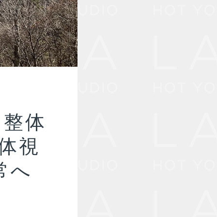
 整体
整体視
常へ