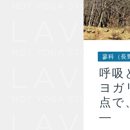
蓼科（長
呼吸
ヨガ
点で
—