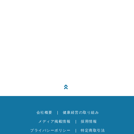
交通費など、支払い料金に含まれるものを
確認したい。
宿泊施設に洗濯機はありますか？
着替えやヨガウェアは何着持って行けば良
いですか？
会社概要
健康経営の取り組み
メディア掲載情報
採用情報
プライバシーポリシー
特定商取引法