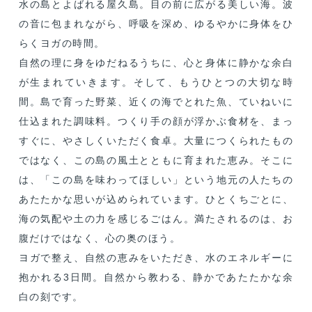
水の島とよばれる屋久島。目の前に広がる美しい海。波
の音に包まれながら、呼吸を深め、ゆるやかに身体をひ
らくヨガの時間。
自然の理に身をゆだねるうちに、心と身体に静かな余白
が生まれていきます。そして、もうひとつの大切な時
間。島で育った野菜、近くの海でとれた魚、ていねいに
仕込まれた調味料。つくり手の顔が浮かぶ食材を、まっ
すぐに、やさしくいただく食卓。大量につくられたもの
ではなく、この島の風土とともに育まれた恵み。そこに
は、「この島を味わってほしい」という地元の人たちの
あたたかな思いが込められています。ひとくちごとに、
海の気配や土の力を感じるごはん。満たされるのは、お
腹だけではなく、心の奥のほう。
ヨガで整え、自然の恵みをいただき、水のエネルギーに
抱かれる3日間。自然から教わる、静かであたたかな余
白の刻です。