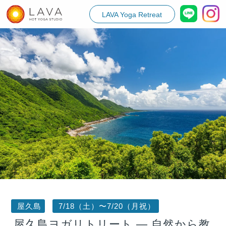
LAVA Yoga Retreat
屋久島
7/18（土）〜7/20（月祝）
屋久島ヨガリトリート — 自然から教