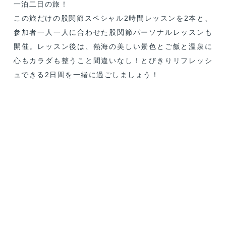
一泊二日の旅！
この旅だけの股関節スペシャル2時間レッスンを2本と、
参加者一人一人に合わせた股関節パーソナルレッスンも
開催。レッスン後は、熱海の美しい景色とご飯と温泉に
心もカラダも整うこと間違いなし！とびきりリフレッシ
ュできる2日間を一緒に過ごしましょう！
Day①：
2025/10/24（金）
12:00
熱海駅集合