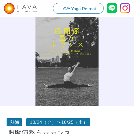
LAVA Yoga Retreat
熱海
10/24（金）〜10/25（土）
股関節整うホカンス