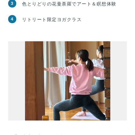
3
色とりどりの花曼荼羅でアート＆瞑想体験
4
リトリート限定ヨガクラス