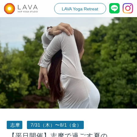
LAVA Yoga Retreat
志摩
7/31（木）〜8/1（金）
【平日開催】志摩で過ごす夏の