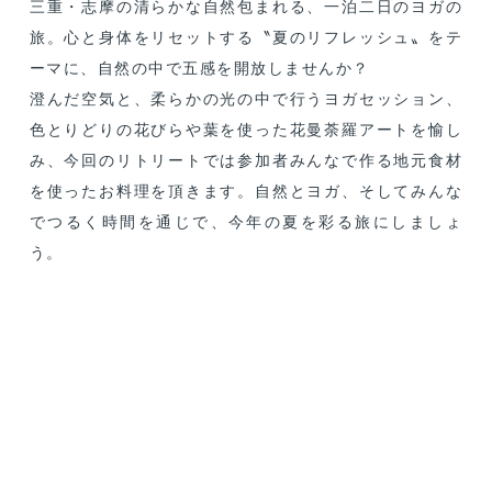
三重・志摩の清らかな自然包まれる、一泊二日のヨガの
旅。心と身体をリセットする〝夏のリフレッシュ〟をテ
ーマに、自然の中で五感を開放しませんか？
澄んだ空気と、柔らかの光の中で行うヨガセッション、
色とりどりの花びらや葉を使った花曼荼羅アートを愉し
み、今回のリトリートでは参加者みんなで作る地元食材
を使ったお料理を頂きます。自然とヨガ、そしてみんな
でつるく時間を通じで、今年の夏を彩る旅にしましょ
う。
Day1：
2025/07/31