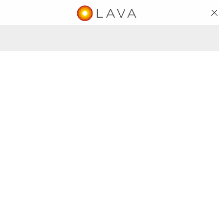
体験予約
ログイン
ホットヨガスタジオLAVA
体験レッスンご予約ページ
ホットヨガスタジオLAVAの体験レッスンご予約ページで
す。
「体験レッスン予約」ボタンを押すとチャット形式の入力
フォームが立ち上がります。
体験レッスン予約