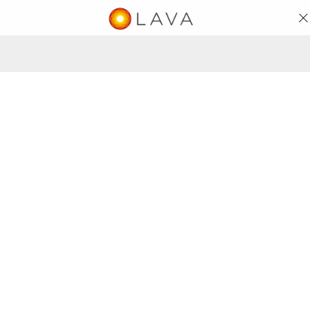
体験予約
ログイン
ホットヨガスタジオLAVA
体験レッスンご予約ページ
ホットヨガスタジオLAVAの体験レッスンご予約ページで
す。
「体験レッスン予約」ボタンを押すとチャット形式の入力
フォームが立ち上がります。
体験レッスン予約