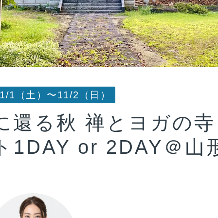
11/1（土）〜11/2（日）
に還る秋 禅とヨガの寺
1DAY or 2DAY＠山