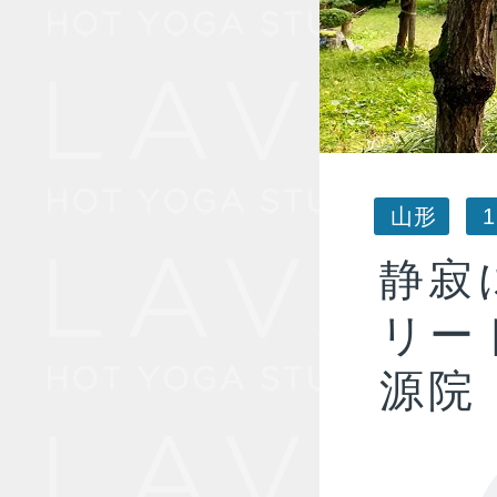
山形
静寂
リート
源院