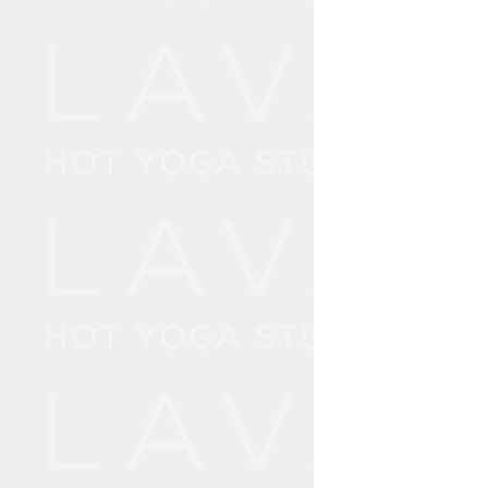
2
Day1：
10: