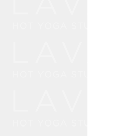
3
囲
4
1D