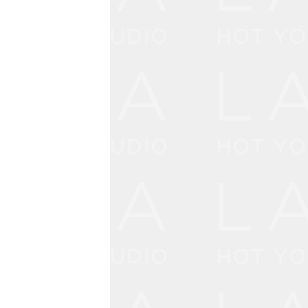
00円
りに立
ース料
み）
リンク