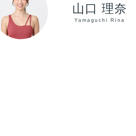
山口 理奈
Yamaguchi Rina
0年以上の歴史を紡ぐ曹洞宗の古刹・清水山興源院でヨガ
分自身と静かに向き合う坐禅体験