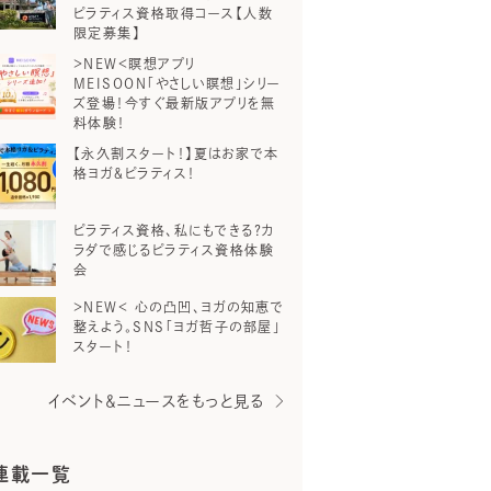
ピラティス資格取得コース【人数
限定募集】
＞NEW＜瞑想アプリ
MEISOON「やさしい瞑想」シリー
ズ登場！今すぐ最新版アプリを無
料体験！
【永久割スタート！】夏はお家で本
格ヨガ＆ピラティス！
ピラティス資格、私にもできる？カ
ラダで感じるピラティス資格体験
会
＞NEW＜ 心の凸凹、ヨガの知恵で
整えよう。SNS「ヨガ哲子の部屋」
スタート！
イベント＆ニュースをもっと見る
連載一覧