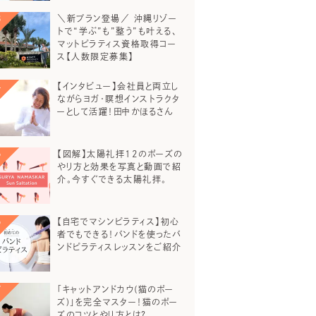
＼新プラン登場／ 沖縄リゾー
トで“学ぶ”も”整う”も叶える、
マットピラティス資格取得コー
ス【人数限定募集】
【インタビュー】会社員と両立し
ながらヨガ・瞑想インストラクタ
ーとして活躍！田中かほるさん
【図解】太陽礼拝12のポーズの
やり方と効果を写真と動画で紹
介。今すぐできる太陽礼拝。
【自宅でマシンピラティス】初心
者でもできる！バンドを使ったバ
ンドピラティスレッスンをご紹介
「キャットアンドカウ(猫のポー
ズ)」を完全マスター！猫のポー
ズのコツとやり方とは？