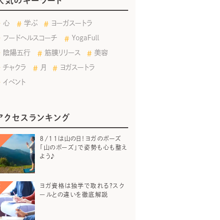
人気のキーワード
心
学ぶ
ヨーガスートラ
フードヘルスコーチ
YogaFull
陰陽五行
筋膜リリース
美容
チャクラ
月
ヨガスートラ
イベント
アクセスランキング
8/11は山の日！ヨガのポーズ
「山のポーズ」で姿勢も心も整え
よう♪
ヨガ資格は独学で取れる？スク
ールとの違いを徹底解説