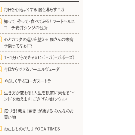
毎日を心地よくする 暦と暮らすヨガ
知って・作って・食べてみる！ フードヘルス
コーチ安井シンジの台所
心とカラダの巡りを整える 羅さんの未病
予防ってなぁに？
1日1分からできる＃ヒビヨガ(ヨガポーズ)
今日からできるアーユルヴェーダ
やさしく学ぶヨーガスートラ
生き方が変わる！人生を軌道に乗せる“ヒ
ント”を教えます！ごきげん魂(ソウル)
気づき！発見！驚き！が集まる みんなのお
買い物
わたしものがたり YOGA TIMES