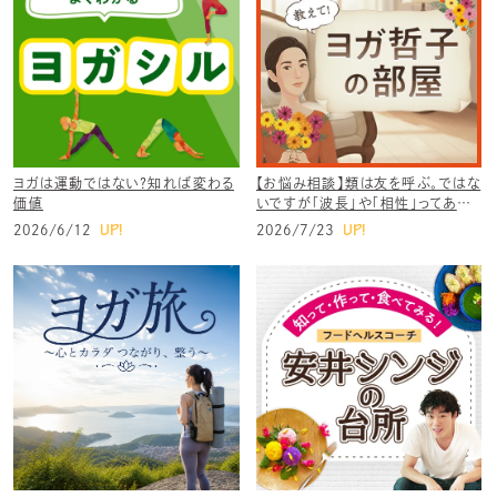
ヨガは運動ではない？知れば変わる
【お悩み相談】類は友を呼ぶ。ではな
価値
いですが「波長」や「相性」ってある
んでしょうか？
UP!
UP!
2026/6/12
2026/7/23