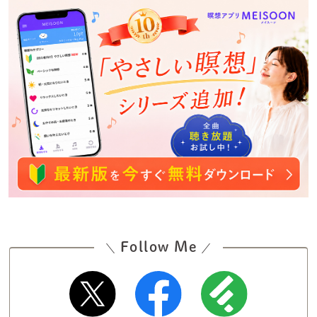
Follow Me
＼
／