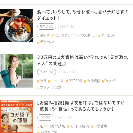
食べて、いやして、やせ体質へ。夏バテ知らずの
ダイエット！
生活のヨガ
2026/7/26
暮らす
セルフケア
ライフスタイル
ダイエット
デトックス
30万円のヨガ資格は高い？それでも“元が取れ
る人”の共通点
生活のヨガ
2026/7/24
ヨガ
ニュース
RYT200
ヨガ資格
YogaFull
オンラインヨガ
【お悩み相談】類は友を呼ぶ。ではないですが
「波長」や「相性」ってあるんでしょうか？
心のヨガ
2026/7/23
心
ヨガの効果
ストレス解消
ヨガ哲学
お悩み相談