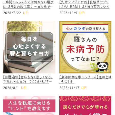
1時間のレッスンでは届かない場所
【安井シンジの台所】乳酸菌サプリ
に、3日間の旅は届く 〜ヨガ旅で起
LAVA BRM1.3と整う菌活レシピ
きること〜
UP!
UP!
2026/7/22
2025/12/9
【旧暦通信】意味もなく悲しくなる。
【東洋医学を学ぶシリーズ】経絡とは
立秋(りっしゅう) 2026/8/7～
-その14-
8/22頃の過ごし方
UP!
UP!
2026/8/1
2025/11/17