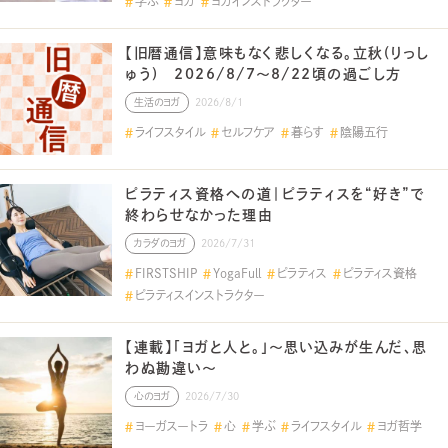
学ぶ
ヨガ
ヨガインストラクター
【旧暦通信】意味もなく悲しくなる。立秋(りっし
ゅう) 2026/8/7～8/22頃の過ごし方
生活のヨガ
2026/8/1
ライフスタイル
セルフケア
暮らす
陰陽五行
ピラティス資格への道｜ピラティスを“好き”で
終わらせなかった理由
カラダのヨガ
2026/7/31
FIRSTSHIP
YogaFull
ピラティス
ピラティス資格
ピラティスインストラクター
【連載】「ヨガと人と。」～思い込みが生んだ、思
わぬ勘違い～
心のヨガ
2026/7/30
ヨーガスートラ
心
学ぶ
ライフスタイル
ヨガ哲学