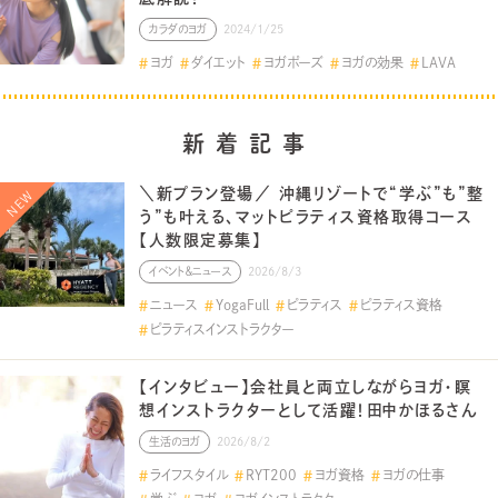
カラダのヨガ
2024/1/25
ヨガ
ダイエット
ヨガポーズ
ヨガの効果
LAVA
新着記事
＼新プラン登場／ 沖縄リゾートで“学ぶ”も”整
う”も叶える、マットピラティス資格取得コース
【人数限定募集】
イベント＆ニュース
2026/8/3
ニュース
YogaFull
ピラティス
ピラティス資格
ピラティスインストラクター
【インタビュー】会社員と両立しながらヨガ・瞑
想インストラクターとして活躍！田中かほるさん
生活のヨガ
2026/8/2
ライフスタイル
RYT200
ヨガ資格
ヨガの仕事