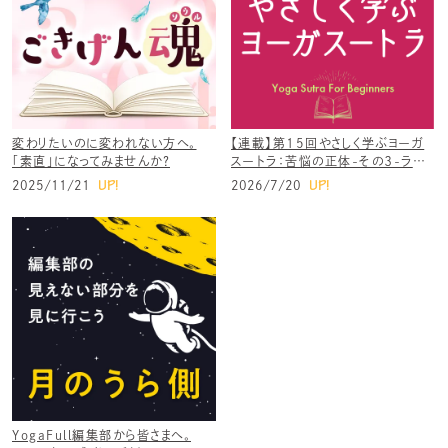
変わりたいのに変われない方へ。
【連載】第15回やさしく学ぶヨーガ
「素直」になってみませんか？
スートラ：苦悩の正体-その３-ラー
ガ：欲望/その４－ドゥヴェーシャ：嫌
UP!
UP!
2025/11/21
2026/7/20
悪・憎しみとは？
YogaFull編集部から皆さまへ。