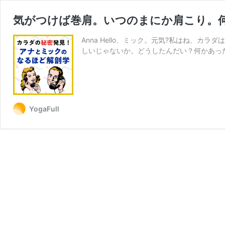
気がつけば巻肩。いつのまにか肩こり。
Anna Hello、ミック。元気?私はね、カ
しいじゃないか。どうしたんだい？何かあった？ 
YogaFull