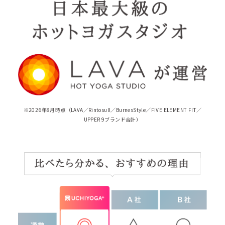
※2026年8月時点（LAVA／Rintosull／BurnesStyle／FIVE ELEMENT FIT／
UPPER 9ブランド合計）