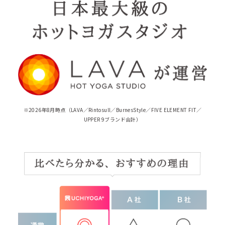
※2026年8月時点（LAVA／Rintosull／BurnesStyle／FIVE ELEMENT FIT／
UPPER 9ブランド合計）