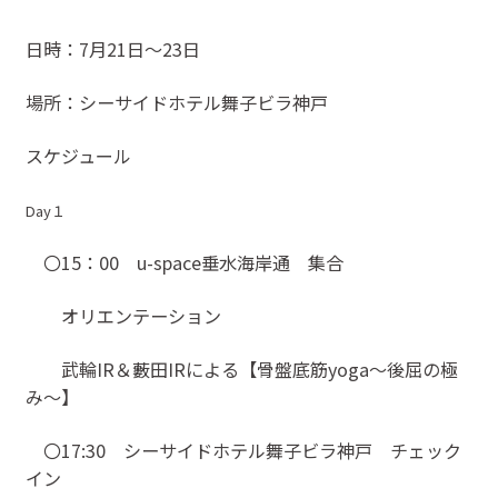
日時：7月21日〜23日
場所：シーサイドホテル舞子ビラ神戸
スケジュール
Day１
〇15：00 u-space垂水海岸通 集合
オリエンテーション
武輪IR＆藪田IRによる【骨盤底筋yoga〜後屈の極
み〜】
〇17:30 シーサイドホテル舞子ビラ神戸 チェック
イン