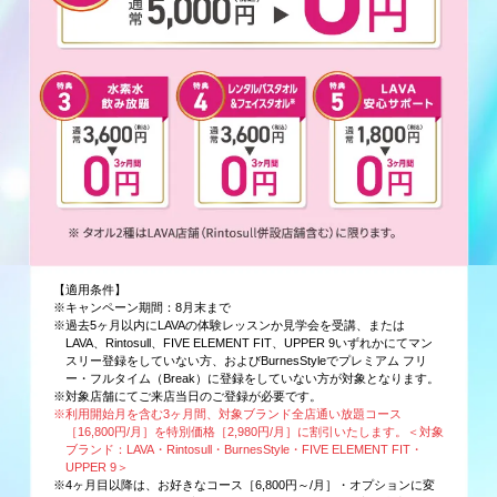
【適用条件】
※キャンペーン期間：8月末まで
※過去5ヶ月以内にLAVAの体験レッスンか見学会を受講、または
LAVA、Rintosull、FIVE ELEMENT FIT、UPPER 9いずれかにてマン
スリー登録をしていない方、およびBurnesStyleでプレミアム フリ
ー・フルタイム（Break）に登録をしていない方が対象となります。
※対象店舗にてご来店当日のご登録が必要です。
※利用開始月を含む3ヶ月間、対象ブランド全店通い放題コース
［16,800円/月］を特別価格［2,980円/月］に割引いたします。＜対象
ブランド：LAVA・Rintosull・BurnesStyle・FIVE ELEMENT FIT・
UPPER 9＞
※4ヶ月目以降は、お好きなコース［6,800円～/月］・オプションに変