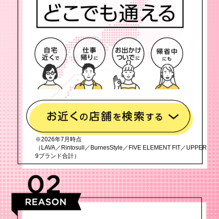
※2026年7月時点
（LAVA／Rintosull／BurnesStyle／FIVE ELEMENT FIT／UPPER
9ブランド合計）