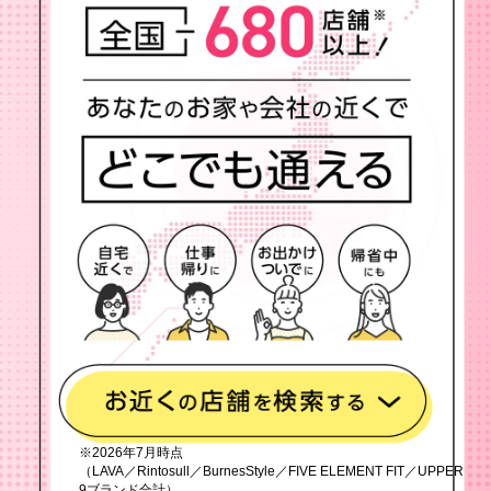
※2026年7月時点
（LAVA／Rintosull／BurnesStyle／FIVE ELEMENT FIT／UPPER
9ブランド合計）