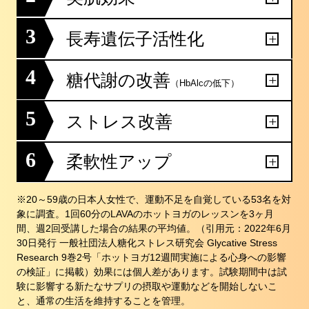
3
長寿遺伝子活性化
4
糖代謝の改善
（HbAlcの低下）
5
ストレス改善
6
柔軟性アップ
※20～59歳の日本人女性で、運動不足を自覚している53名を対
象に調査。1回60分のLAVAのホットヨガのレッスンを3ヶ月
間、週2回受講した場合の結果の平均値。（引用元：2022年6月
30日発行 一般社団法人糖化ストレス研究会 Glycative Stress
Research 9巻2号「ホットヨガ12週間実施による心身への影響
の検証」に掲載）効果には個人差があります。試験期間中は試
験に影響する新たなサプリの摂取や運動などを開始しないこ
と、通常の生活を維持することを管理。