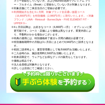
スリー登録をしていない方、およびBurnesStyleでプレミアム フリ
ー・フルタイム（Break）に登録をしていない方が対象となります。
※対象店舗にてご来店当日のご登録が必要です。
※利用開始月を含む3ヶ月間、対象ブランド全店通い放題コース
［16,800円/月］を特別価格［2,980円/月］に割引いたします。＜対象
ブランド：LAVA・Rintosull・BurnesStyle・FIVE ELEMENT FIT・
UPPER 9＞
※4ヶ月目以降は、お好きなコース［6,800円～/月］・オプションに変
更可能です。コース・店舗により価格は異なります。変更内容によ
り、手数料がかかる場合がございます。
※特典の適用には、特別価格終了後12ヶ月間の継続が必要です。
※特別価格期間中の月額は3ヶ月目にまとめて8,940円のご請求となりま
す。
※初回ご請求時より、運営管理費として毎月680円を頂戴いたします。
※ご入会時のみ、施設使用料2,500円を頂戴いたします。
※初来店限定で、ウェアなどお得なグッズの販売もしております。
※価格は税込です。
※法人会員様は対象外となります。
※詳しくは店頭にてご確認ください。