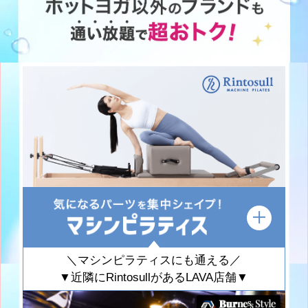
＼マシンピラティスにも通える／
▼近隣にRintosullがあるLAVA店舗▼