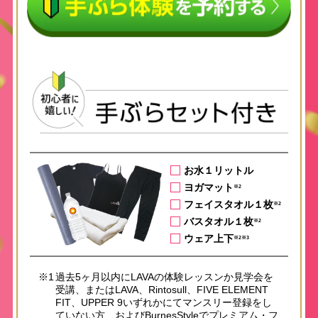
お水１リットル
ヨガマット
※2
フェイスタオル１枚
※2
バスタオル１枚
※2
ウェア上下
※2※3
※1
過去5ヶ月以内にLAVAの体験レッスンか見学会を
受講、またはLAVA、Rintosull、FIVE ELEMENT
FIT、UPPER 9いずれかにてマンスリー登録をし
ていない方、およびBurnesStyleでプレミアム・フ