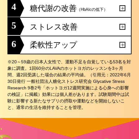
4
糖代謝の改善
（HbAlcの低下）
5
ストレス改善
6
柔軟性アップ
※20～59歳の日本人女性で、運動不足を自覚している53名を対
象に調査。1回60分のLAVAのホットヨガのレッスンを3ヶ月
間、週2回受講した場合の結果の平均値。（引用元：2022年6月
30日発行 一般社団法人糖化ストレス研究会 Glycative Stress
Research 9巻2号「ホットヨガ12週間実施による心身への影響
の検証」に掲載）効果には個人差があります。試験期間中は試
験に影響する新たなサプリの摂取や運動などを開始しないこ
と、通常の生活を維持することを管理。