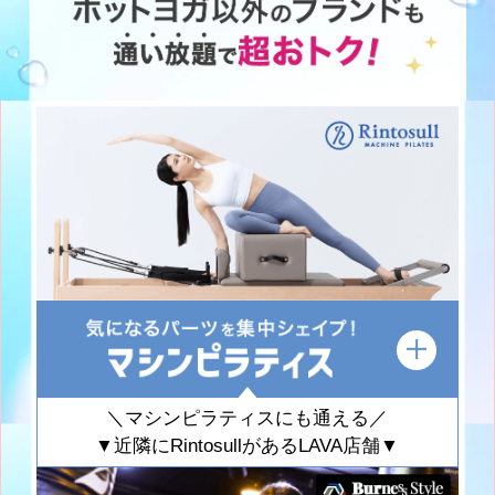
＼マシンピラティスにも通える／
▼近隣にRintosullがあるLAVA店舗▼