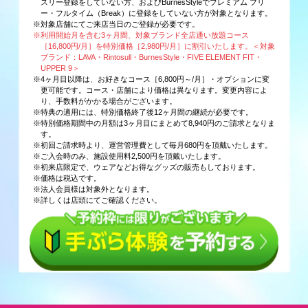
スリー登録をしていない方、およびBurnesStyleでプレミアム フリ
ー・フルタイム（Break）に登録をしていない方が対象となります。
※対象店舗にてご来店当日のご登録が必要です。
※利用開始月を含む3ヶ月間、対象ブランド全店通い放題コース
［16,800円/月］を特別価格［2,980円/月］に割引いたします。＜対象
ブランド：LAVA・Rintosull・BurnesStyle・FIVE ELEMENT FIT・
UPPER 9＞
※4ヶ月目以降は、お好きなコース［6,800円～/月］・オプションに変
更可能です。コース・店舗により価格は異なります。変更内容によ
り、手数料がかかる場合がございます。
※特典の適用には、特別価格終了後12ヶ月間の継続が必要です。
※特別価格期間中の月額は3ヶ月目にまとめて8,940円のご請求となりま
す。
※初回ご請求時より、運営管理費として毎月680円を頂戴いたします。
※ご入会時のみ、施設使用料2,500円を頂戴いたします。
※初来店限定で、ウェアなどお得なグッズの販売もしております。
※価格は税込です。
※法人会員様は対象外となります。
※詳しくは店頭にてご確認ください。