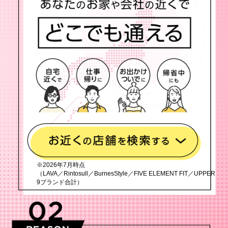
※2026年7月時点
（LAVA／Rintosull／BurnesStyle／FIVE ELEMENT FIT／UPPER
9ブランド合計）