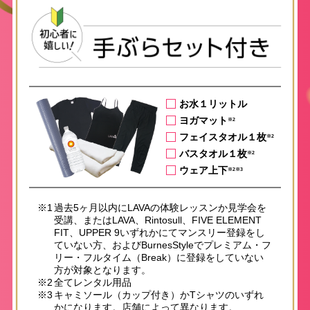
お水１リットル
ヨガマット
※2
フェイスタオル１枚
※2
バスタオル１枚
※2
ウェア上下
※2※3
※1
過去5ヶ月以内にLAVAの体験レッスンか見学会を
受講、またはLAVA、Rintosull、FIVE ELEMENT
FIT、UPPER 9いずれかにてマンスリー登録をし
ていない方、およびBurnesStyleでプレミアム・フ
リー・フルタイム（Break）に登録をしていない
方が対象となります。
※2
全てレンタル用品
※3
キャミソール（カップ付き）かTシャツのいずれ
かになります。店舗によって異なります。