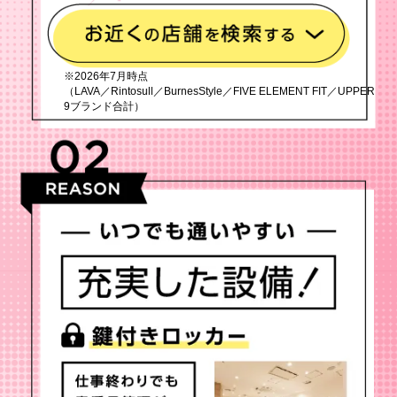
※2026年7月時点
（LAVA／Rintosull／BurnesStyle／FIVE ELEMENT FIT／UPPER
9ブランド合計）