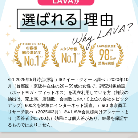
※1 2025年5月時点(累計) ※2 イー・クオーレ調べ：2020年10
月（首都圏・京阪神在住の20～59歳の女性で、調査対象施設
（ホットヨガ・フィットネス）を現在利用している方（施設の
抽出は、売上高、店舗数、会員数において上位の会社をピック
アップ）600名を対象にインターネット調査。）※3 東京商工
リサーチ調べ（2025年3月）※4 LAVA会員様向けアンケートよ
り（回答者 約1,700名）効果には個人差があり、結果を保証す
るものではありません。