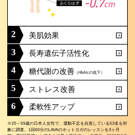
2
美肌効果
3
長寿遺伝子活性化
4
糖代謝の改善
（HbAlcの低下）
5
ストレス改善
6
柔軟性アップ
※20～59歳の日本人女性で、運動不足を自覚している53名を対
象に調査。1回60分のLAVAのホットヨガのレッスンを3ヶ月