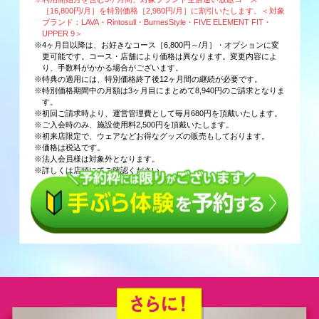
［16,800円/月］を特別価格［2,980円/月］に割引いたします。＜対象
ブランド：LAVA・Rintosull・BurnesStyle・FIVE ELEMENT FIT・
UPPER 9＞
※4ヶ月目以降は、お好きなコース［6,800円～/月］・オプションに変
更可能です。コース・店舗により価格は異なります。変更内容によ
り、手数料がかかる場合がございます。
※特典の適用には、特別価格終了後12ヶ月間の継続が必要です。
※特別価格期間中の月額は3ヶ月目にまとめて8,940円のご請求となりま
す。
※初回ご請求時より、運営管理費として毎月680円を頂戴いたします。
※ご入会時のみ、施設使用料2,500円を頂戴いたします。
※初来店限定で、ウェアなどお得なグッズの販売もしております。
※価格は税込です。
※法人会員様は対象外となります。
※詳しくは店頭にてご確認ください。