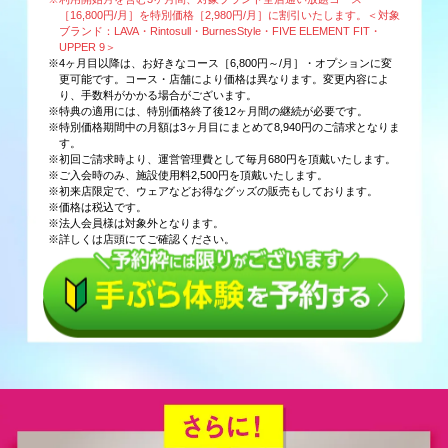
［16,800円/月］を特別価格［2,980円/月］に割引いたします。＜対象
ブランド：LAVA・Rintosull・BurnesStyle・FIVE ELEMENT FIT・
UPPER 9＞
※4ヶ月目以降は、お好きなコース［6,800円～/月］・オプションに変
更可能です。コース・店舗により価格は異なります。変更内容によ
り、手数料がかかる場合がございます。
※特典の適用には、特別価格終了後12ヶ月間の継続が必要です。
※特別価格期間中の月額は3ヶ月目にまとめて8,940円のご請求となりま
す。
※初回ご請求時より、運営管理費として毎月680円を頂戴いたします。
※ご入会時のみ、施設使用料2,500円を頂戴いたします。
※初来店限定で、ウェアなどお得なグッズの販売もしております。
※価格は税込です。
※法人会員様は対象外となります。
※詳しくは店頭にてご確認ください。