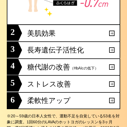
2
美肌効果
3
長寿遺伝子活性化
4
糖代謝の改善
（HbAlcの低下）
5
ストレス改善
6
柔軟性アップ
※20～59歳の日本人女性で、運動不足を自覚している53名を対
象に調査。1回60分のLAVAのホットヨガのレッスンを3ヶ月