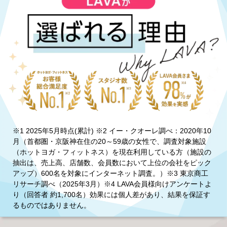
※1 2025年5月時点(累計) ※2 イー・クオーレ調べ：2020年10
月（首都圏・京阪神在住の20～59歳の女性で、調査対象施設
（ホットヨガ・フィットネス）を現在利用している方（施設の
抽出は、売上高、店舗数、会員数において上位の会社をピック
アップ）600名を対象にインターネット調査。）※3 東京商工
リサーチ調べ（2025年3月）※4 LAVA会員様向けアンケートよ
り（回答者 約1,700名）効果には個人差があり、結果を保証す
るものではありません。