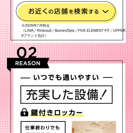
※2026年7月時点
（LAVA／Rintosull／BurnesStyle／FIVE ELEMENT FIT／UPPER
9ブランド合計）