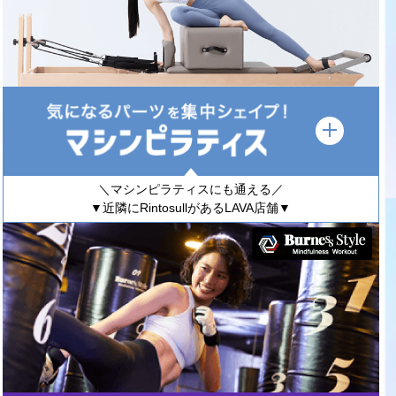
＼マシンピラティスにも通える／
▼近隣にRintosullがあるLAVA店舗▼