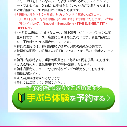
スリー登録をしていない方、およびBurnesStyleでプレミアム フリ
ー・フルタイム（Break）に登録をしていない方が対象となります。
※対象店舗にてご来店当日のご登録が必要です。
※利用開始月を含む3ヶ月間、対象ブランド全店通い放題コース
［16,800円/月］を特別価格［2,980円/月］に割引いたします。＜対象
ブランド：LAVA・Rintosull・BurnesStyle・FIVE ELEMENT FIT・
UPPER 9＞
※4ヶ月目以降は、お好きなコース［6,800円～/月］・オプションに変
更可能です。コース・店舗により価格は異なります。変更内容によ
り、手数料がかかる場合がございます。
※特典の適用には、特別価格終了後12ヶ月間の継続が必要です。
※特別価格期間中の月額は3ヶ月目にまとめて8,940円のご請求となりま
す。
※初回ご請求時より、運営管理費として毎月680円を頂戴いたします。
※ご入会時のみ、施設使用料2,500円を頂戴いたします。
※初来店限定で、ウェアなどお得なグッズの販売もしております。
※価格は税込です。
※法人会員様は対象外となります。
※詳しくは店頭にてご確認ください。