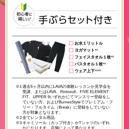
お水１リットル
ヨガマット
※2
フェイスタオル１枚
※2
バスタオル１枚
※2
ウェア上下
※2※3
※1
過去5ヶ月以内にLAVAの体験レッスンか見学会を
受講、またはLAVA、Rintosull、FIVE ELEMENT
FIT、UPPER 9いずれかにてマンスリー登録をし
ていない方、およびBurnesStyleでプレミアム・フ
リー・フルタイム（Break）に登録をしていない
方が対象となります。
※2
全てレンタル用品
※3
キャミソール（カップ付き）かTシャツのいずれ
かになります。店舗によって異なります。