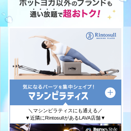
＼マシンピラティスにも通える／
▼近隣にRintosullがあるLAVA店舗▼