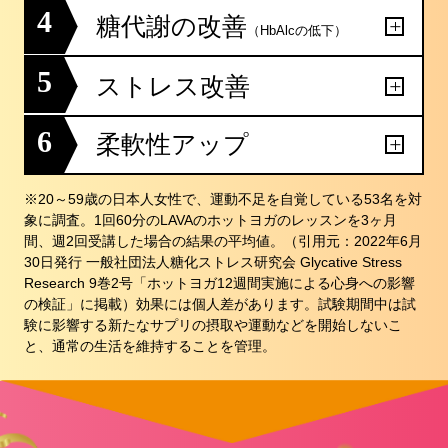
4
糖代謝の改善
（HbAlcの低下）
5
ストレス改善
6
柔軟性アップ
※20～59歳の日本人女性で、運動不足を自覚している53名を対
象に調査。1回60分のLAVAのホットヨガのレッスンを3ヶ月
間、週2回受講した場合の結果の平均値。（引用元：2022年6月
30日発行 一般社団法人糖化ストレス研究会 Glycative Stress
Research 9巻2号「ホットヨガ12週間実施による心身への影響
の検証」に掲載）効果には個人差があります。試験期間中は試
験に影響する新たなサプリの摂取や運動などを開始しないこ
と、通常の生活を維持することを管理。