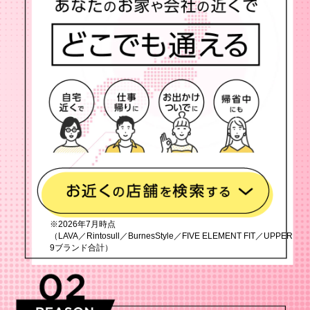
※2026年7月時点
（LAVA／Rintosull／BurnesStyle／FIVE ELEMENT FIT／UPPER
9ブランド合計）